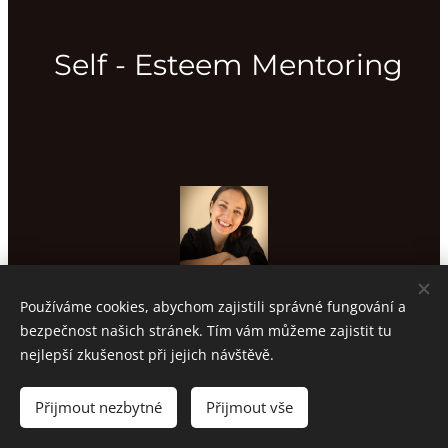
Self - Esteem Mentoring
Používáme cookies, abychom zajistili správné fungování a
bezpečnost našich stránek. Tím vám můžeme zajistit tu
nejlepší zkušenost při jejich návštěvě.
info@sarkakucerova.cz, +420 721 107 314
Přijmout nezbytné
Přijmout vše
Obchodní podmínky
a
Ochrana osobních údajů
Cookies